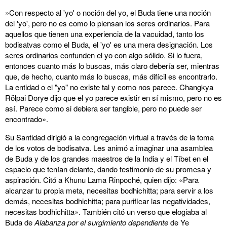
»Con respecto al 'yo' o noción del yo, el Buda tiene una noción
del 'yo', pero no es como lo piensan los seres ordinarios. Para
aquellos que tienen una experiencia de la vacuidad, tanto los
bodisatvas como el Buda, el 'yo' es una mera designación. Los
seres ordinarios confunden el yo con algo sólido. Si lo fuera,
entonces cuanto más lo buscas, más claro debería ser, mientras
que, de hecho, cuanto más lo buscas, más difícil es encontrarlo.
La entidad o el "yo" no existe tal y como nos parece. Changkya
Rölpai Dorye dijo que el yo parece existir en sí mismo, pero no es
así. Parece como si debiera ser tangible, pero no puede ser
encontrado».
Su Santidad dirigió a la congregación virtual a través de la toma
de los votos de bodisatva. Les animó a imaginar una asamblea
de Buda y de los grandes maestros de la India y el Tíbet en el
espacio que tenían delante, dando testimonio de su promesa y
aspiración. Citó a Khunu Lama Rinpoché, quien dijo: «Para
alcanzar tu propia meta, necesitas bodhichitta; para servir a los
demás, necesitas bodhichitta; para purificar las negatividades,
necesitas bodhichitta». También citó un verso que elogiaba al
Buda de
Alabanza por el surgimiento dependiente
de Ye