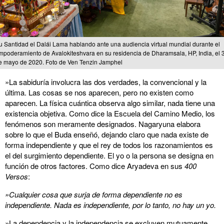
u Santidad el Dalái Lama hablando ante una audiencia virtual mundial durante el
mpoderamiento de Avalokiteshvara en su residencia de Dharamsala, HP, India, el 
e mayo de 2020. Foto de Ven Tenzin Jamphel
»La sabiduría involucra las dos verdades, la convencional y la
última. Las cosas se nos aparecen, pero no existen como
aparecen. La física cuántica observa algo similar, nada tiene una
existencia objetiva. Como dice la Escuela del Camino Medio, los
fenómenos son meramente designados. Nagaryuna elabora
sobre lo que el Buda enseñó, dejando claro que nada existe de
forma independiente y que el rey de todos los razonamientos es
el del surgimiento dependiente. El yo o la persona se designa en
función de otros factores. Como dice Aryadeva en sus
400
Versos
:
»Cualquier cosa que surja de forma dependiente no es
independiente. Nada es independiente, por lo tanto, no hay un yo.
»La dependencia y la independencia se excluyen mutuamente.