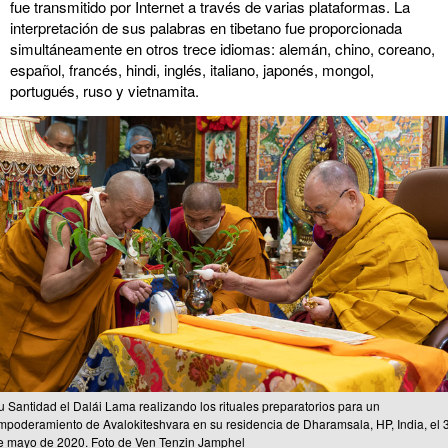
fue transmitido por Internet a través de varias plataformas. La
interpretación de sus palabras en tibetano fue proporcionada
simultáneamente en otros trece idiomas: alemán, chino, coreano,
español, francés, hindi, inglés, italiano, japonés, mongol,
portugués, ruso y vietnamita.
u Santidad el Dalái Lama realizando los rituales preparatorios para un
mpoderamiento de Avalokiteshvara en su residencia de Dharamsala, HP, India, el 
e mayo de 2020. Foto de Ven Tenzin Jamphel