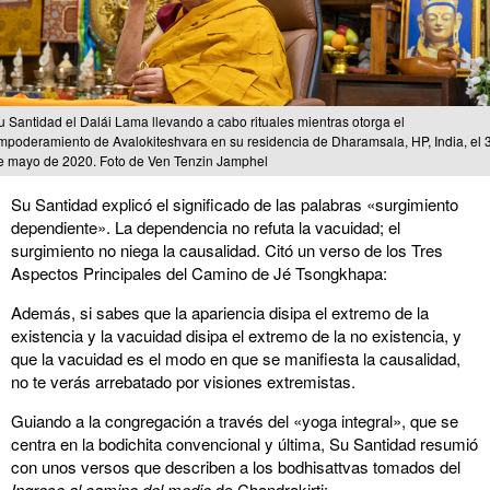
u Santidad el Dalái Lama llevando a cabo rituales mientras otorga el
mpoderamiento de Avalokiteshvara en su residencia de Dharamsala, HP, India, el 
e mayo de 2020. Foto de Ven Tenzin Jamphel
Su Santidad explicó el significado de las palabras «surgimiento
dependiente». La dependencia no refuta la vacuidad; el
surgimiento no niega la causalidad. Citó un verso de los Tres
Aspectos Principales del Camino de Jé Tsongkhapa:
Además, si sabes que la apariencia disipa el extremo de la
existencia y la vacuidad disipa el extremo de la no existencia, y
que la vacuidad es el modo en que se manifiesta la causalidad,
no te verás arrebatado por visiones extremistas.
Guiando a la congregación a través del «yoga integral», que se
centra en la bodichita convencional y última, Su Santidad resumió
con unos versos que describen a los bodhisattvas tomados del
Ingreso al camino del medio
de Chandrakirti: